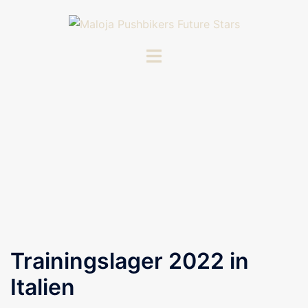
Zum
Inhalt
springen
Menü
umschalten
Trainingslager 2022 in
Italien