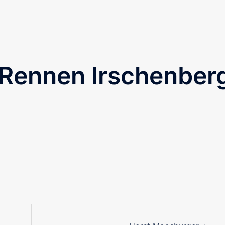
 Rennen Irschenber
on