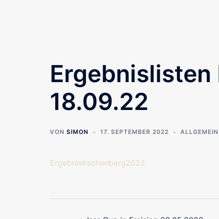
Ergebnislisten
18.09.22
VON
SIMON
17. SEPTEMBER 2022
ALLGEMEIN
ErgebnisIrschenberg2022
Beitragsnavigati