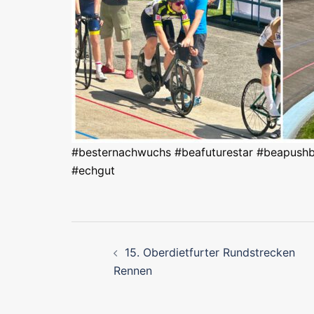
#besternachwuchs #beafuturestar #beapushb
#echgut
Beitragsnavigati
15. Oberdietfurter Rundstrecken
Rennen