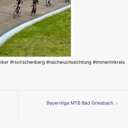
iker #rsvirschenberg #nachwuchssichtung #immerimkreis
on
Bayernliga MTB Bad Griesbach