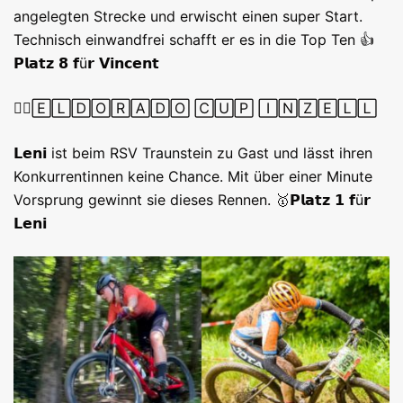
angelegten Strecke und erwischt einen super Start.
Technisch einwandfrei schafft er es in die Top Ten 👍
𝗣𝗹𝗮𝘁𝘇 𝟴 𝗳ü𝗿 𝗩𝗶𝗻𝗰𝗲𝗻𝘁
🚵‍♂️🄴🄻🄳🄾🅁🄰🄳🄾 🄲🅄🄿 🄸🄽🅉🄴🄻🄻
𝗟𝗲𝗻𝗶 ist beim RSV Traunstein zu Gast und lässt ihren
Konkurrentinnen keine Chance. Mit über einer Minute
Vorsprung gewinnt sie dieses Rennen. 🥇𝗣𝗹𝗮𝘁𝘇 𝟭 𝗳ü𝗿
𝗟𝗲𝗻𝗶