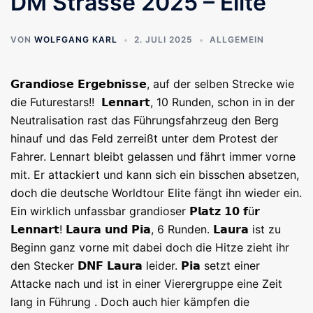
DM Strasse 2025 – Elite
VON
WOLFGANG KARL
2. JULI 2025
ALLGEMEIN
𝗚𝗿𝗮𝗻𝗱𝗶𝗼𝘀𝗲 𝗘𝗿𝗴𝗲𝗯𝗻𝗶𝘀𝘀𝗲, auf der selben Strecke wie
die Futurestars!! 𝗟𝗲𝗻𝗻𝗮𝗿𝘁, 10 Runden, schon in in der
Neutralisation rast das Führungsfahrzeug den Berg
hinauf und das Feld zerreißt unter dem Protest der
Fahrer. Lennart bleibt gelassen und fährt immer vorne
mit. Er attackiert und kann sich ein bisschen absetzen,
doch die deutsche Worldtour Elite fängt ihn wieder ein.
Ein wirklich unfassbar grandioser 𝗣𝗹𝗮𝘁𝘇 𝟭𝟬 𝗳ü𝗿
𝗟𝗲𝗻𝗻𝗮𝗿𝘁! 𝗟𝗮𝘂𝗿𝗮 𝘂𝗻𝗱 𝗣𝗶𝗮, 6 Runden. 𝗟𝗮𝘂𝗿𝗮 ist zu
Beginn ganz vorne mit dabei doch die Hitze zieht ihr
den Stecker 𝗗𝗡𝗙 𝗟𝗮𝘂𝗿𝗮 leider. 𝗣𝗶𝗮 setzt einer
Attacke nach und ist in einer Vierergruppe eine Zeit
lang in Führung . Doch auch hier kämpfen die