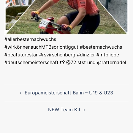
#allerbesternachwuchs
#wirkönnenauchMTBsorichtiggut #besternachwuchs
#beafuturestar #rsvirschenberg #dinzler #mtbliebe
#deutschemeisterschaft 📸 @72.stst und @ratternadel
Beitragsnavigation
Europameisterschaft Bahn – U19 & U23
NEW Team Kit