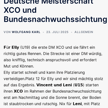
Deutsche Meisterschaft
XCO und
Bundesnachwuchssichtung
VON
WOLFGANG KARL
23. JULI 2025
ALLGEMEIN
𝗙ü𝗿 𝗘𝗹𝗹𝘆 (U19) die erste DM XCO und sie fährt ein
richtig gutes Rennen. Die Strecke ist einer DM würdig,
also knifflig, technisch anspruchsvoll und erfordert
Mut und Können.
Elly startet schnell und kann ihre Platzierung
verteidigen.Platz 12 für Elly und wir sind mächtig stolz
auf das Ergebnis. 𝗩𝗶𝗻𝗰𝗲𝗻𝘁 𝘂𝗻𝗱 𝗟𝗲𝗻𝗶 (𝗨𝟭𝟱) starten
ihren 𝗫𝗖𝗢 im Rahmen der Bundesnachwuchssichtung
erst am Nachmittag und die Sonne brennt, der Boden
ist staubtrocken und rutschig. Nix für 𝗟𝗲𝗻𝗶, mit Platz